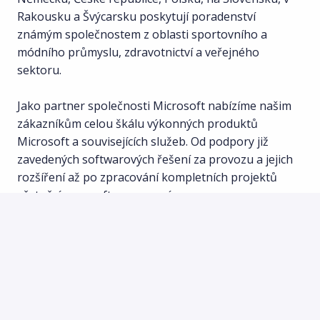
Rakousku a Švýcarsku poskytují poradenství
známým společnostem z oblasti sportovního a
módního průmyslu, zdravotnictví a veřejného
sektoru.
Jako partner společnosti Microsoft nabízíme našim
zákazníkům celou škálu výkonných produktů
Microsoft a souvisejících služeb. Od podpory již
zavedených softwarových řešení za provozu a jejich
rozšíření až po zpracování kompletních projektů
včetně úprav softwaru na míru.
Připoj se k nám a dej své kariéře nový rozměr ve
světě řízení projektů! Přihlaste se prostřednictvím
našeho webového formuláře nebo
e-mailem
.
Další
informace a postřehy najdete na našich
webových stránkách a v
novinkách
!