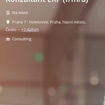
Na místě
Praha 7 - Holešovice
,
Praha, hlavní město
,
Česko
•
+2 dalších
Consulting