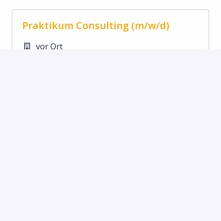
Praktikum Consulting (m/w/d)
vor Ort
Nürnberg
,
Bayern
,
Deutschland
Consulting
Job ansehen
Project Manager – Microsoft
Dynamics 365 FSCM/ F&O / AX
(m/w/d)
Homeoffice