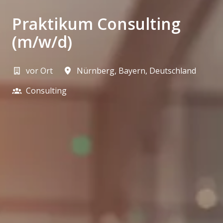
Praktikum Consulting
(m/w/d)
vor Ort
Nürnberg
,
Bayern
,
Deutschland
Consulting