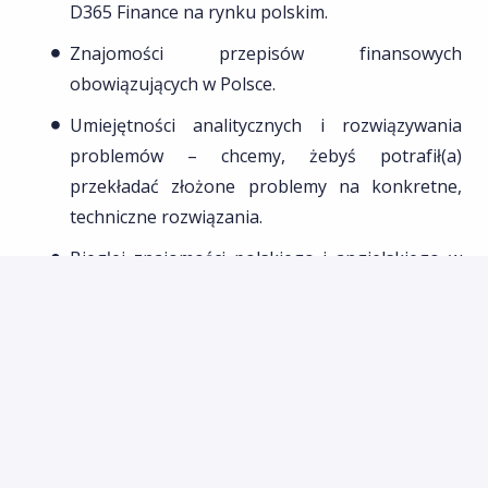
D365 Finance na rynku polskim.
Znajomości przepisów finansowych
obowiązujących w Polsce.
Umiejętności analitycznych i rozwiązywania
problemów – chcemy, żebyś potrafił(a)
przekładać złożone problemy na konkretne,
techniczne rozwiązania.
Biegłej znajomości polskiego i angielskiego w
mowie i piśmie.
Dodatkowe atuty:
Umiejętności prezentacyjne
Prawo jazdy kategorii B