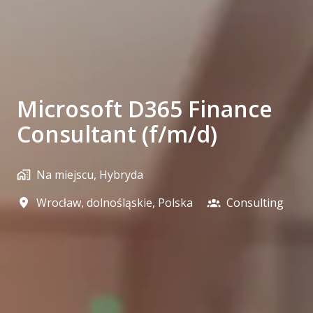
Microsoft D365 Finance
Consultant (f/m/d)
Na miejscu, Hybryda
Wrocław
,
dolnośląskie
,
Polska
Consulting